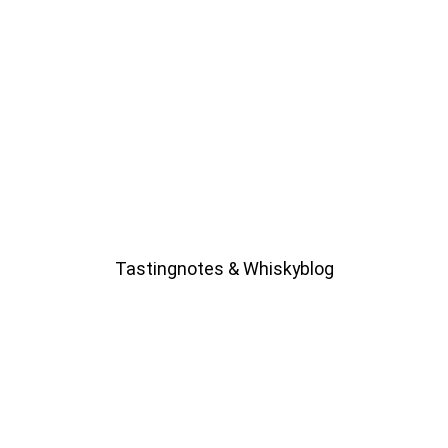
notesofmalt.com
Tastingnotes & Whiskyblog