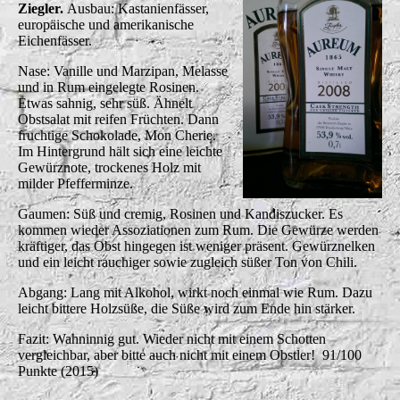
Ziegler.
Ausbau: Kastanienfässer,
europäische und amerikanische
Eichenfässer.
Nase: Vanille und Marzipan, Melasse
und in Rum eingelegte Rosinen.
Etwas sahnig, sehr süß. Ähnelt
Obstsalat mit reifen Früchten. Dann
fruchtige Schokolade, Mon Cherie.
Im Hintergrund hält sich eine leichte
Gewürznote, trockenes Holz mit
milder Pfefferminze.
Gaumen: Süß und cremig, Rosinen und Kandiszucker. Es
kommen wieder Assoziationen zum Rum. Die Gewürze werden
kräftiger, das Obst hingegen ist weniger präsent. Gewürznelken
und ein leicht rauchiger sowie zugleich süßer Ton von Chili.
Abgang: Lang mit Alkohol, wirkt noch einmal wie Rum. Dazu
leicht bittere Holzsüße, die Süße wird zum Ende hin stärker.
Fazit: Wahninnig gut. Wieder nicht mit einem Schotten
vergleichbar, aber bitte auch nicht mit einem Obstler! 91/100
Punkte (2015)