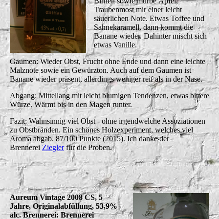
Birnen sowie mürbe Äpfel,
Traubenmost mir einer leicht
säuerlichen Note. Etwas Toffee und
Sahnekaramell, dann kommt die
Banane wieder. Dahinter mischt sich
etwas Vanille.
Gaumen: Wieder Obst, Frucht ohne Ende und dann eine leichte
Malznote sowie ein Gewürzton. Auch auf dem Gaumen ist
Banane wieder präsent, allerdings weniger reif als in der Nase.
Abgang: Mittellang mit leicht blumigen Tendenzen, etwas bittere
Würze. Wärmt bis in den Magen runter.
Fazit: Wahnsinnig viel Obst - ohne irgendwelche Assoziationen
zu Obstbränden. Ein schönes Holzexperiment, welches viel
Aroma abgab. 87/100 Punkte (2015). Ich danke der
Brennerei
Ziegler
für die Proben.
Aureum Vintage 2008 CS, 5
Jahre, Originalabfüllung, 53,9%
alc. Brennerei: Brennerei