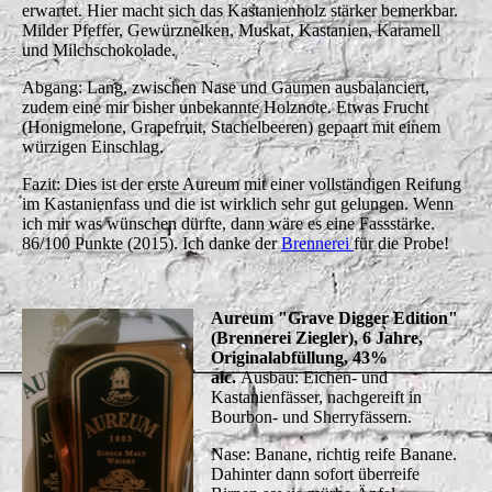
erwartet. Hier macht sich das Kastanienholz stärker bemerkbar.
Milder Pfeffer, Gewürznelken, Muskat, Kastanien, Karamell
und Milchschokolade.
Abgang: Lang, zwischen Nase und Gaumen ausbalanciert,
zudem eine mir bisher unbekannte Holznote. Etwas Frucht
(Honigmelone, Grapefruit, Stachelbeeren) gepaart mit einem
würzigen Einschlag.
Fazit: Dies ist der erste Aureum mit einer vollständigen Reifung
im Kastanienfass und die ist wirklich sehr gut gelungen. Wenn
ich mir was wünschen dürfte, dann wäre es eine Fassstärke.
86/100 Punkte (2015). Ich danke der
Brennerei
für die Probe!
Aureum "Grave Digger Edition"
(Brennerei Ziegler), 6 Jahre,
Originalabfüllung,
43%
alc.
Ausbau: Eichen- und
Kastanienfässer, nachgereift in
Bourbon- und Sherryfässern.
Nase: Banane, richtig reife Banane.
Dahinter dann sofort überreife