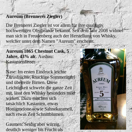
Aureum (Brennerei Ziegler)
Die Brennerei Ziegler ist vor allem für ihre qualitativ
hochwertigen Obstbrände bekannt. Seit dem Jahr 2008 widmet
man sich in Freudenberg auch der Herstellung von Whisky,
welcher unter dem Namen "Aureum" erscheint.
Aureum 1865 Chestnut Cask, 5
Jahre, 43% alc
. Ausbau:
Kastanienfässer
Nase: Im ersten Eindruck leichte
Zitrusfrüchte, knackige Sommeräpfel
und überreife Birnen. Diese
Leichtigkeit schwebt die ganze Zeit
mit, lässt den Whisky besonders mild
wirken. Dazu mischen sich
tatsächlich Kastanien, etwas
Honigmelone sowie Sahnekaramell,
nach etwas Zeit Schnittblumen.
Gaumen: Seidig aber würzig,
deutlich weniger bis Frucht als