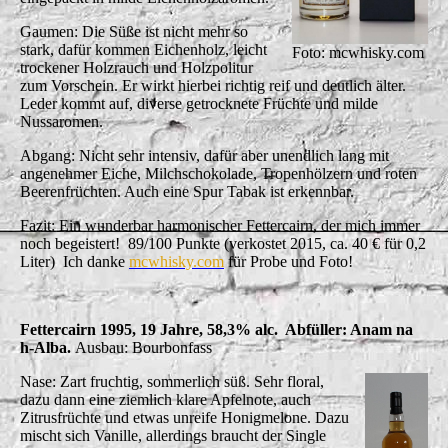
Gaumen: Die Süße ist nicht mehr so
stark, dafür kommen Eichenholz, leicht
Foto: mcwhisky.com
trockener Holzrauch und Holzpolitur
zum Vorschein. Er wirkt hierbei richtig reif und deutlich älter.
Leder kommt auf, diverse getrocknete Früchte und milde
Nussaromen.
Abgang: Nicht sehr intensiv, dafür aber unendlich lang mit
angenehmer Eiche, Milchschokolade, Tropenhölzern und roten
Beerenfrüchten. Auch eine Spur Tabak ist erkennbar.
Fazit: Ein wunderbar harmonischer Fettercairn, der mich immer
noch begeistert! 89/100 Punkte (verkostet 2015, ca. 40 € für 0,2
Liter) Ich danke
mcwhisky.com
für Probe und Foto!
Fettercairn 1995, 19 Jahre, 58,3% alc. Abfüller: Anam na
h-Alba.
Ausbau: Bourbonfass
Nase: Zart fruchtig, sommerlich süß. Sehr floral,
dazu dann eine ziemlich klare Apfelnote, auch
Zitrusfrüchte und etwas unreife Honigmelone. Dazu
mischt sich Vanille, allerdings braucht der Single