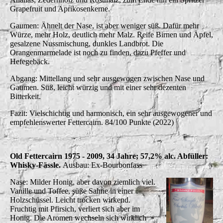
Grapefruit und Aprikosenkerne.
Gaumen: Ähnelt der Nase, ist aber weniger süß. Dafür mehr
Würze, mehr Holz, deutlich mehr Malz. Reife Birnen und Äpfel,
gesalzene Nussmischung, dunkles Landbrot. Die
Orangenmarmelade ist noch zu finden, dazu Pfeffer und
Hefegebäck.
Abgang: Mittellang und sehr ausgewogen zwischen Nase und
Gaumen. Süß, leicht würzig und mit einer sehr dezenten
Bitterkeit.
Fazit: Vielschichtig und harmonisch, ein sehr ausgewogener und
empfehlenswerter Fettercairn. 84/100 Punkte (2022)
Old Fettercairn 1975 - 2009, 34 Jahre; 57,2% alc. Abfüller:
Whisky-Fässle.
Ausbau: Ex-Bourbonfass
Nase: Milder Honig, aber davon ziemlich viel.
Vanille und Toffee, süße Sahne in einer
Holzschüssel. Leicht trocken wirkend.
Fruchtig mit Pfirsich, verliert sich aber im
Honig. Die Aromen wechseln sich wirklich