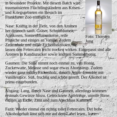
in besondere Projekte. Mit diesem Batch wird
traumatisierten Flüchtlingskindern aus Krisen-
und Kriegsgebieten ein Besuch im
Frankfurter Zoo ermöglicht.
Nase: Kräftig in der Tiefe, von den Aromen
her dennoch sanft. Gräser, Schnittblumen,
Aprikosen, Sonnenblumenkerne, reife
Foto: Thorsten
Pfirsiche und einiges an Vanille. Zudem
Jung
Zedernholz und milde Eichenholznoten, sie
lassen den Fettercairn leicht trocken wirken. Eingepasst sind alle
Aromen in Kandiszucker sowie leichten Sommerhonig.
Gaumen: Die Süße nimmt noch einmal zu, viel Honig,
Zuckerwatte, Melasse und sogar etwas Ahornsirup. Zudem
wieder ganz mildes Eichenholz, danach Apple-Crumble mit
Vanillesauce. Süß, fruchtig und schön gereift. Der Alkohol ist
prima eingebunden.
Abgang: Lang, ähnelt Nase und Gaumen, allerdings kommen
erstmals Gewürze hinzu. Getrocknete Apfelringe, unreife Birne,
einiges an Eiche, Zimt und zum Abschluss Karamell.
Fazit: Wieder einmal ein richtig toller Fettercairn. Der hohe
Alkoholgehalt lässt sich nur auf dem Label lesen., kurz: