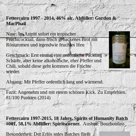
Fettercairn 1997 - 2014, 46% alc. Abfüller: Gordon &
MacPhail
Nase: Im Antritt sofort ein tropischer
Fruchtcocktail, dann frisch gebackenes Brot mit
Röstaromen und irgendwie feuchtes Heu
Geschmack: Erst einmal eine ordentliche Packung
Schärfe, aber keine alkoholische, eher Pfeffer und
Chili, sobald diese geht kommen die Früchte
wieder.
Abgang: Mit Pfeffer ordentlich lang und wärmend.
Fazit: Angenehm und mit einem schönen Kick. Zu Empfehlen.
81/100 Punkten (2014)
Fettercairn 1997-2015, 18 Jahre, Spirits of Humanity Batch
#001, 58,1% Abfüller: Spiritscorner.
Ausbau: Bourbonfass
Besonderheit: Der Erlös jedes Batches fließt