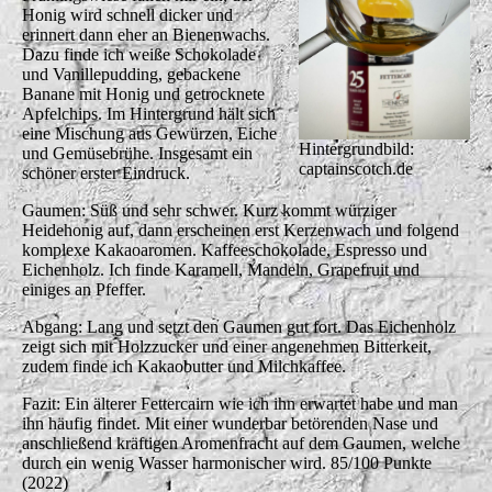
Honig wird schnell dicker und
erinnert dann eher an Bienenwachs.
Dazu finde ich weiße Schokolade
und Vanillepudding, gebackene
Banane mit Honig und getrocknete
Apfelchips. Im Hintergrund hält sich
eine Mischung aus Gewürzen, Eiche
Hintergrundbild:
und Gemüsebrühe. Insgesamt ein
captainscotch.de
schöner erster Eindruck.
Gaumen: Süß und sehr schwer. Kurz kommt würziger
Heidehonig auf, dann erscheinen erst Kerzenwach und folgend
komplexe Kakaoaromen. Kaffeeschokolade, Espresso und
Eichenholz. Ich finde Karamell, Mandeln, Grapefruit und
einiges an Pfeffer.
Abgang: Lang und setzt den Gaumen gut fort. Das Eichenholz
zeigt sich mit Holzzucker und einer angenehmen Bitterkeit,
zudem finde ich Kakaobutter und Milchkaffee.
Fazit: Ein älterer Fettercairn wie ich ihn erwartet habe und man
ihn häufig findet. Mit einer wunderbar betörenden Nase und
anschließend kräftigen Aromenfracht auf dem Gaumen, welche
durch ein wenig Wasser harmonischer wird. 85/100 Punkte
(2022)