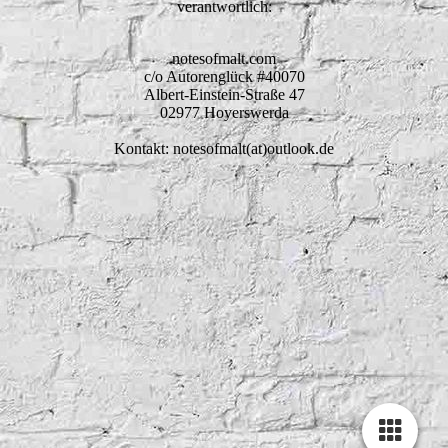
verantwortlich:
notesofmalt.com
c/o Autorenglück #40070
Albert-Einstein-Straße 47
02977 Hoyerswerda
Kontakt: notesofmalt(at)outlook.de