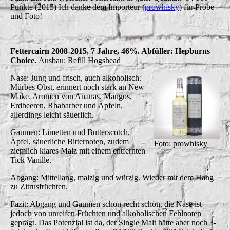
Punkte (2015) Ich danke dem Importeur (
prowhisky
) für Probe
und Foto!
Fettercairn 2008-2015, 7 Jahre, 46%. Abfüller: Hepburns
Choice.
Ausbau: Refill Hogshead
Nase: Jung und frisch, auch alkoholisch.
Mürbes Obst, erinnert noch stark an New
Make. Aromen von Ananas, Mangos,
Erdbeeren, Rhabarber und Äpfeln,
allerdings leicht säuerlich.
Gaumen: Limetten und Butterscotch,
Äpfel, säuerliche Bitternoten, zudem
Foto: prowhisky
ziemlich klares Malz mit einem entfernten
Tick Vanille.
Abgang: Mittellang, malzig und würzig. Wieder mit dem Hang
zu Zitrusfrüchten.
Fazit: Abgang und Gaumen schon recht schön, die Nase ist
jedoch von unreifen Früchten und alkoholischen Fehlnoten
geprägt. Das Potenzial ist da, der Single Malt hätte aber noch 3-