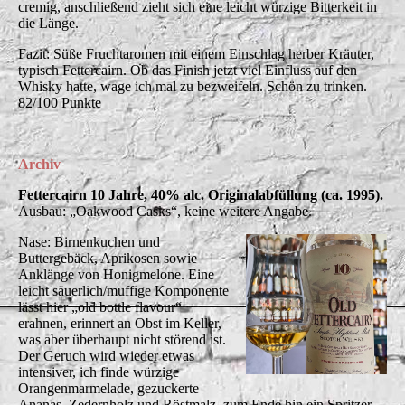
cremig, anschließend zieht sich eine leicht würzige Bitterkeit in
die Länge.
Fazit: Süße Fruchtaromen mit einem Einschlag herber Kräuter,
typisch Fettercairn. Ob das Finish jetzt viel Einfluss auf den
Whisky hatte, wage ich mal zu bezweifeln. Schön zu trinken.
82/100 Punkte
Archiv
Fettercairn 10 Jahre, 40% alc. Originalabfüllung (ca. 1995).
Ausbau: „Oakwood Casks“, keine weitere Angabe.
Nase: Birnenkuchen und
Buttergebäck, Aprikosen sowie
Anklänge von Honigmelone. Eine
leicht säuerlich/muffige Komponente
lässt hier „old bottle flavour“
erahnen, erinnert an Obst im Keller,
was aber überhaupt nicht störend ist.
Der Geruch wird wieder etwas
intensiver, ich finde würzige
Orangenmarmelade, gezuckerte
Ananas, Zedernholz und Röstmalz, zum Ende hin ein Spritzer