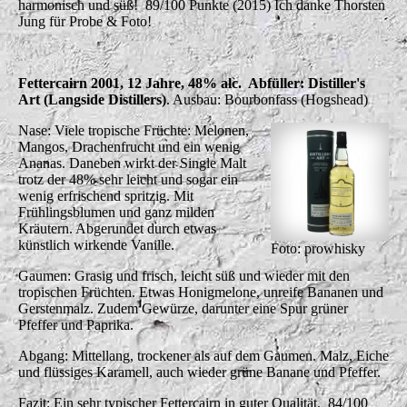
harmonisch und süß! 89/100 Punkte (2015) Ich danke Thorsten
Jung für Probe & Foto!
Fettercairn 2001, 12 Jahre, 48% alc. Abfüller: Distiller's
Art (Langside Distillers)
. Ausbau: Bourbonfass (Hogshead)
Nase: Viele tropische Früchte: Melonen,
Mangos, Drachenfrucht und ein wenig
Ananas. Daneben wirkt der Single Malt
trotz der 48% sehr leicht und sogar ein
wenig erfrischend spritzig. Mit
Frühlingsblumen und ganz milden
Kräutern. Abgerundet durch etwas
künstlich wirkende Vanille.
Foto: prowhisky
Gaumen: Grasig und frisch, leicht süß und wieder mit den
tropischen Früchten. Etwas Honigmelone, unreife Bananen und
Gerstenmalz. Zudem Gewürze, darunter eine Spur grüner
Pfeffer und Paprika.
Abgang: Mittellang, trockener als auf dem Gaumen. Malz, Eiche
und flüssiges Karamell, auch wieder grüne Banane und Pfeffer.
Fazit: Ein sehr typischer Fettercairn in guter Qualität.
84/100