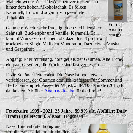
Malt ein wenig Zeit. Die Aromen verstecken sich
hinter dem hohen Alkoholgehalt. Es folgen
Karamell, Holz und sogar frisch geerntete
Tabakblätter.
Foto:
Gaumen: Wieder sehr fruchtig, doch viel intensiver.
Anam na
Sehr süß, Zuckerrohr und Vanille, Karamell. Es
h-Alba
kommt Würze vom Eichenholz dazu, leicht pfeffrig
trocknet der Single Malt den Mundraum. Dazu etwas Muskat
und Grapefruit.
Abgang: Eher mittellang, holziger als der Gaumen. Alte Eiche,
ein paar Gewürze, die Früchte sind fast vergessen.
Fazit: Schöner Fettercairn. Die Nase ist noch etwas
verschlossen, der Gaumen deutlich kräftiger. Für Sommer und
Herbst ein empfehlenswerter Whisky. 84/100 Punkte (2015) Ich
danke dem Abfüller
Anam na h-alba
für die Probe!
Fettercairn 1995 - 2021, 25 Jahre, 59,9% alc. Abfüller: Daily
Dram (The Nectar)
. Ausbau: Hogshead
Nase: Lindenblütenhonig und
Frühlingswiese fallen mir ein, der