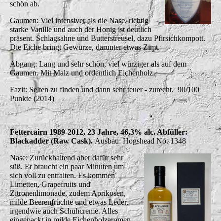
schön ab.
Gaumen: Viel intensiver als die Nase, richtig
starke Vanille und auch der Honig ist deutlich
präsent. Schlagsahne und Butterstreusel, dazu Pfirsichkompott.
Die Eiche bringt Gewürze, darunter etwas Zimt.
Abgang: Lang und sehr schön, viel würziger als auf dem
Gaumen. Mit Malz und ordentlich Eichenholz.
Fazit: Selten zu finden und dann sehr teuer - zurecht. 90/100
Punkte (2014)
Fettercairn 1989-2012, 23 Jahre, 46,3% alc. Abfüller:
Blackadder (Raw Cask).
Ausbau: Hogshead No. 1348
Nase: Zurückhaltend aber dafür sehr
süß. Er braucht ein paar Minuten um
sich voll zu entfalten. Es kommen
Limetten, Grapefruits und
Zitronenlimonade, zudem Aprikosen,
milde Beerenfrüchte und etwas Leder,
irgendwie auch Schuhcreme. Alles
eingepackt in milde Eichenholzaromen.