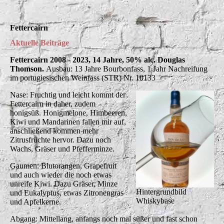
Fettercairn
Aktuelle Beiträge
Fettercairn 2008 - 2023, 14 Jahre, 50% alc. Douglas
Thomson.
Ausbau: 13 Jahre Bourbonfass, 1 Jahr Nachreifung
im portugiesischen Weinfass (STR) Nr. 10133
Nase: Fruchtig und leicht kommt der
Fettercairn in daher, zudem
honigsüß. Honigmelone, Himbeeren,
Kiwi und Mandarinen fallen mir auf,
anschließend kommen mehr
Zitrusfrüchte hervor. Dazu noch
Wachs, Gräser und Pfefferminze.
Gaumen: Blutorangen, Grapefruit
und auch wieder die noch etwas
unreife Kiwi. Dazu Gräser, Minze
Hintergrundbild
und Eukalyptus, etwas Zitronengras
Whiskybase
und Apfelkerne.
Abgang: Mittellang, anfangs noch mal süßer und fast schon