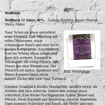
Wolfburn
Wolfburn 12 Jahre, 46%.
Ausbau: Bourbon- sowie Oloroso-
Sherry Fässer
Nase: Schon ein etwas speziellerer
erster Eindruck. Eine Mischung aus
reifen Obstaromen, etwas
schmutzigem Rauch und einer leicht
floralen Komponente. Anschließend
wird der Whisky etwas ruhiger und
kann sich sortieren. Karamell in
Schokolade, ein wenig Pfirsich, altes
Wasser aus einer Blumenvase. Der
Pfirsich wird stärker, Aprikosen und
Bild: Whiskybase
Birnen kommen hinzu, etwas
brauner Zucker eine zarte Spur Torfrauch.
Gaumen: Erstaunlich leichtes Mundgefühl, ziemlich weich, die
Aromen sind zwar sofort da, wirken aber anfangs etwas
schüchtern. Eine leichte Fruchtigkeit mit Äpfeln, Birnen und
Pfirsich, etwas Karamell und Ahornsirup, einzelne Haselnüsse.
Dann kommen Holzwürze und Rauch, mit Pfeffer und einer