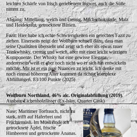
leichten Schärfe von frisch geriebenem Ingwer, auch die Süße
nimmt zu.
Abgang: Mittellang, weich und cremig, Milchschokolade, Malz
und Heidekraut, getrocknete Birnen.
Fazit: Hier habe ich echte Schwierigkeiten ein gerechtes Fazit zu
ziehen. Einerseits neigt der Wolfburn schnell dazu, dass man
seine Qualitäten übersieht und zeigt sich eher als etwas rauer
Trinkwhisky, cremig und weich, aber mit einer leicht würzigen
Komponente. Der Whisky hat eine gewisse Eleganz,
andererseits weiß er aber noch nicht wo er sich hin entwickeln
möchte. Mir ist er ein paar Nuancen zu leicht. Ich denke mit
noch einmal höherem Alter kommen da richtig komplexe
Abfüllungen. 83/100 Punkte (2025)
Wolfburn Northland, 46% alc. Originalabfüllung (2019)
.
Ausbau: Eichenholzfässer (Ex-Islay, Quarter Cask)
Nase: Maritimer Torfrauch, nicht zu
stark, trifft auf Haferbrei und
Früchtemüsli. Im Müsli finde ich
getrocknete Äpfel, frische
Himbeeren und getrockente Ananas.