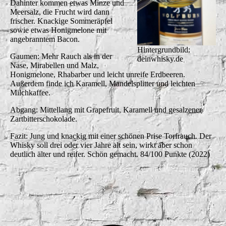
Dahinter kommen etwas Minze und
Meersalz, die Frucht wird dann
frischer. Knackige Sommeräpfel
sowie etwas Honigmelone mit
angebranntem Bacon.
Hintergrundbild:
Gaumen: Mehr Rauch als in der
deinwhisky.de
Nase, Mirabellen und Malz,
Honigmelone, Rhabarber und leicht unreife Erdbeeren.
Außerdem finde ich Karamell, Mandelsplitter und leichten
Milchkaffee.
Abgang: Mittellang mit Grapefruit, Karamell und gesalzener
Zartbitterschokolade.
Fazit: Jung und knackig mit einer schönen Prise Torfrauch. Der
Whisky soll drei oder vier Jahre alt sein, wirkt aber schon
deutlich älter und reifer. Schön gemacht. 84/100 Punkte (2022)