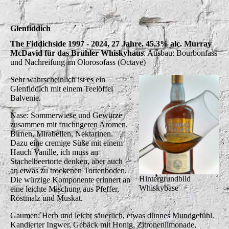
Glenfiddich
The Fiddichside 1997 - 2024, 27 Jahre, 45,3% alc. Murray
McDavid für das Brühler Whiskyhaus
. Ausbau: Bourbonfass
und Nachreifung im Olorosofass (Octave)
Sehr wahrscheinlich ist es ein
Glenfiddich mit einem Teelöffel
Balvenie.
Nase: Sommerwiese und Gewürze
zusammen mit fruchtigeren Aromen.
Birnen, Mirabellen, Nektarinen.
Dazu eine cremige Süße mit einem
Hauch Vanille, ich muss an
Stachelbeertorte denken, aber auch
an etwas zu trockenen Tortenboden.
Hintergrundbild
Die würzige Komponente erinnert an
Whiskybase
eine leichte Mischung aus Pfeffer,
Röstmalz und Muskat.
Gaumen: Herb und leicht säuerlich, etwas dünnes Mundgefühl.
Kandierter Ingwer, Gebäck mit Honig, Zitronenlimonade,