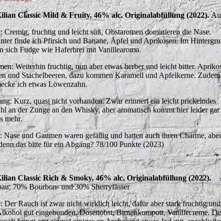
Kilian Classic Mild & Fruity, 46% alc. Originalabfüllung (2022).
Au
: Cremig, fruchtig und leicht süß, Obstaromen dominieren die Nase.
nter finde ich Pfirsich und Banane, Äpfel und Aprikosen. Im Hintergr
en sich Fudge wie Haferbrei mit Vanillearoma.
en: Weiterhin fruchtig, nun aber etwas herber und leicht bitter. Apriko
en und Stachelbeeren, dazu kommen Karamell und Apfelkerne. Zudem
ecke ich etwas Löwenzahn.
ng: Kurz, quasi nicht vorhanden. Zwar erinnert ein leicht prickelndes
hl an der Zunge an den Whisky, aber aromatisch kommt hier leider gar
ts mehr.
t: Nase und Gaumen waren gefällig und hatten auch ihren Charme, abe
denn das bitte für ein Abgang? 78/100 Punkte (2023)
Kilian Classic Rich & Smoky, 46% alc. Originalabfüllung (2022).
au: 70% Bourbon- und 30% Sherryfässer
: Der Rauch ist zwar nicht wirklich leicht, dafür aber stark fruchtig und
Alkohol gut eingebunden. Dosenobst, Birnenkompott, Vanillecreme. De