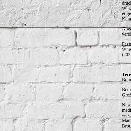
drüc
Würz
er g
Kara
Abga
verbl
Fazit
Whis
(202
Tere
Bour
Beme
Groß
Nase:
medi
vers
Mand
Brot