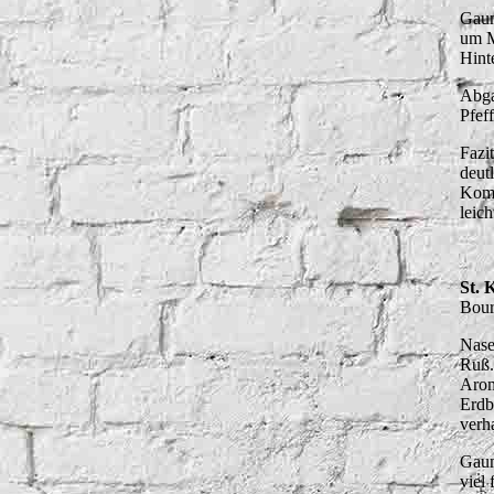
Gaum
um M
Hint
Abga
Pfef
Fazi
deutl
Komp
leic
St. 
Bour
Nase
Ruß.
Arom
Erdb
verha
Gaum
viel