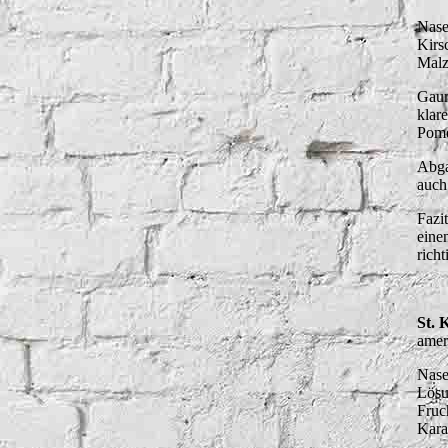
Nase
Stonewood
Old Charter
Kirs
Malz
Stork Club
Old Overholt
Gaum
klar
Sulmgau Whisky
Pome
Rabbit Hole
Thousand Mountains - McRaven
Abga
Rebell Yell
auch
Fazit
Rossville Union
eine
rich
Yellowstone
St. 
amer
Nase
Lösu
Fruc
Kara