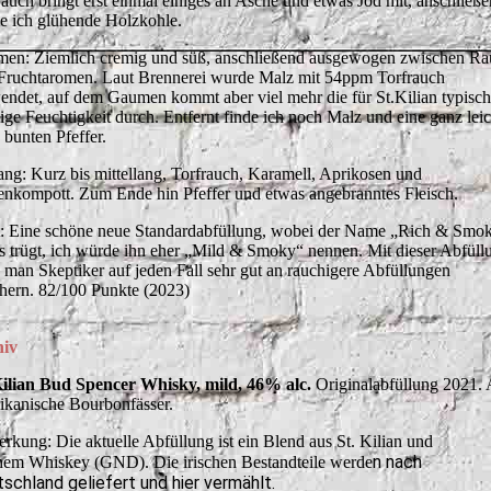
rauch bringt erst einmal einiges an Asche und etwas Jod mit, anschließ
he ich glühende Holzkohle.
en: Ziemlich cremig und süß, anschließend ausgewogen zwischen Ra
Fruchtaromen. Laut Brennerei wurde Malz mit 54ppm Torfrauch
endet, auf dem Gaumen kommt aber viel mehr die für St.Kilian typisch
ige Feuchtigkeit durch. Entfernt finde ich noch Malz und eine ganz leic
 bunten Pfeffer.
ng: Kurz bis mittellang, Torfrauch, Karamell, Aprikosen und
enkompott. Zum Ende hin Pfeffer und etwas angebranntes Fleisch.
t: Eine schöne neue Standardabfüllung, wobei der Name „Rich & Smo
s trügt, ich würde ihn eher „Mild & Smoky“ nennen. Mit dieser Abfüll
 man Skeptiker auf jeden Fall sehr gut an rauchigere Abfüllungen
hern. 82/100 Punkte (2023)
hiv
Kilian Bud Spencer Whisky, mild, 46% alc.
Originalabfüllung 2021. 
ikanische Bourbonfässer.
rkung: Die aktuelle Abfüllung ist ein Blend aus St. Kilian und
n nach
chem Whiskey (GND). Die irischen Bestandteile werde
schland geliefert und hier vermählt.