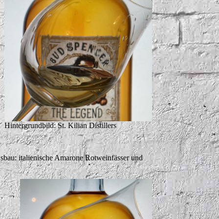
Hintergrundbild: St. Kilian Distillers
bau: italienische Amarone Rotweinfässer und