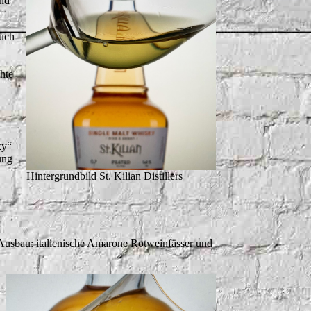
end
uch
hte
ky“
ung
Hintergrundbild St. Kilian Distillers
Ausbau: italienische Amarone Rotweinfässer und