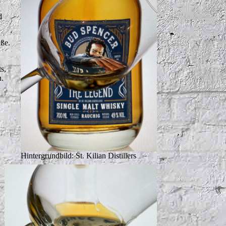
d
üße.
s,
n.
Hintergrundbild: St. Kilian Distillers