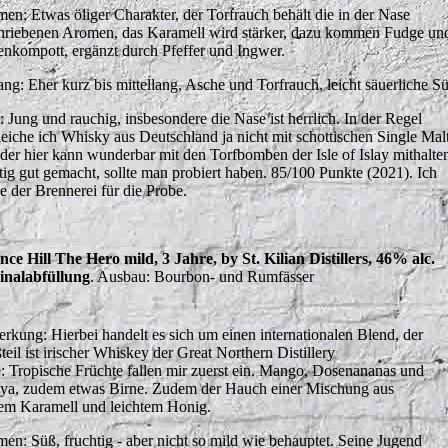
en: Etwas öliger Charakter, der Torfrauch behält die in der Nase
hriebenen Aromen, das Karamell wird stärker, dazu kommen Fudge un
enkompott, ergänzt durch Pfeffer und Ingwer.
ng: Eher kurz bis mittellang, Asche und Torfrauch, leicht säuerliche S
t: Jung und rauchig, insbesondere die Nase ist herrlich. In der Regel
leiche ich Whisky aus Deutschland ja nicht mit schottischen Single Malt
 der hier kann wunderbar mit den Torfbomben der Isle of Islay mithalte
tig gut gemacht, sollte man probiert haben. 85/100 Punkte (2021). Ich
e der Brennerei für die Probe.
nce Hill The Hero mild, 3 Jahre, by St. Kilian Distillers, 46% alc.
inalabfüllung
. Ausbau: Bourbon- und Rumfässer
rkung: Hierbei handelt es sich um einen internationalen Blend, der
teil ist irischer Whiskey der Great Northern Distillery
: Tropische Früchte fallen mir zuerst ein. Mango, Dosenananas und
ya, zudem etwas Birne. Zudem der Hauch einer Mischung aus
em Karamell und leichtem Honig.
en: Süß, fruchtig - aber nicht so mild wie behauptet. Seine Jugend