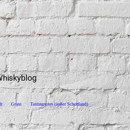
Whiskyblog
lt
Grain
Tastingnotes (außer Schottland)