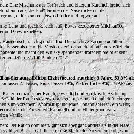
en: Eine Mischung aus Torfrauch und bitterem Karamell breitet sich
undraum aus, die Fruchtaromen der Nase rücken in den
ergrund, dafür kommen etwas Pfeffer und Ingwer auf.
ng: Lang und rauchig, leicht süß. Etwas gezuckerter Milchkaffee,
fer und Gewürznelken.
t: Harmonisch, rauchig und süffig. Die rauchige Variante gefällt mir
ich besser als die milde Version, der Torfrauch bringt eine zusätzliche
onente und macht den Whisky spannender, trotzdem bleibt er sehr
ht zu genießen. 81/100 Punkte (2022)
Kilian Signature Edition Eight (peated, rauchig), 3 Jahre. 53,8% al
bonfässer 27 Fässer, Rioja-Fässer 19%, Pfälzer Eiche 9%, 2% Akazie.
: Kalter medizinischer Rauch, etwas Jod und Stockfisch, Asche und
 Sobald der Rauch sich etwas gelegt hat, kommen deutlich fruchtigere
en zum Vorschein. Ahornsirup und Malz, Johannisbeeren, ein wenig
eermarmelade. Außerdem Karamell und im Hintergrund ganz
lten Vanille.
en: Der Rauch dominiert, gibt sich aber ganz anders als in der Nase,
 fleischiger. Bacon, Grillfleisch, süße Marinade. Außerdem einiges an