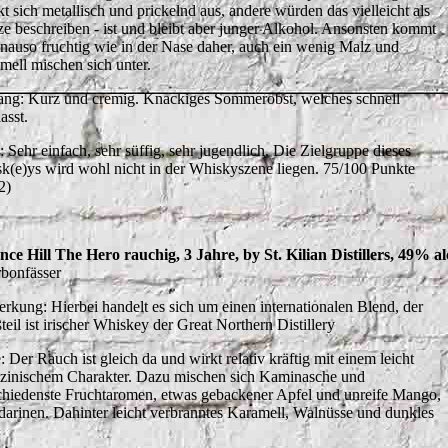
kt sich metallisch und prickelnd aus, andere würden das vielleicht als
e beschreiben - ist und bleibt aber junger Alkohol. Ansonsten kommt
enauso fruchtig wie in der Nase daher, auch ein wenig Malz und
mell mischen sich unter.
ng: Kurz und cremig. Knackiges Sommerobst, welches schnell
asst.
: Sehr einfach, sehr süffig, sehr jugendlich. Die Zielgruppe dieses
k(e)ys wird wohl nicht in der Whiskyszene liegen. 75/100 Punkte
2)
nce Hill The Hero rauchig, 3 Jahre, by St. Kilian Distillers, 49% a
bonfässer
rkung: Hierbei handelt es sich um einen internationalen Blend, der
teil ist irischer Whiskey der Great Northern Distillery
 Der Rauch ist gleich da und wirkt relativ kräftig mit einem leicht
zinischem Charakter. Dazu mischen sich Kaminasche und
chiedenste Fruchtaromen, etwas gebackener Apfel und unreife Mango,
arinen. Dahinter leicht verbranntes Karamell, Walnüsse und dunkles
.