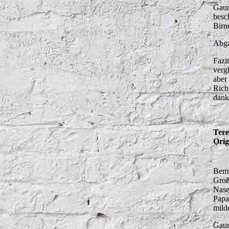
Gaum
besc
Birn
Abga
Fazi
verg
aber
Rich
dank
Tere
Orig
Beme
Groß
Nase
Papa
mild
Gaum