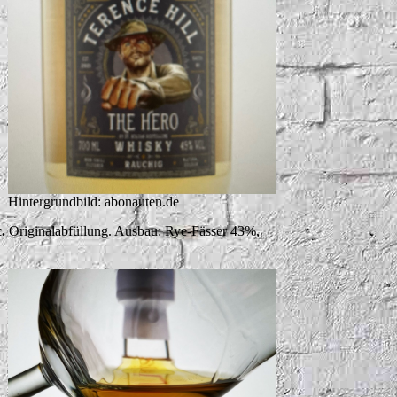
Hintergrundbild: abonauten.de
c.
Originalabfüllung. Ausbau: Rye-Fässer 43%,