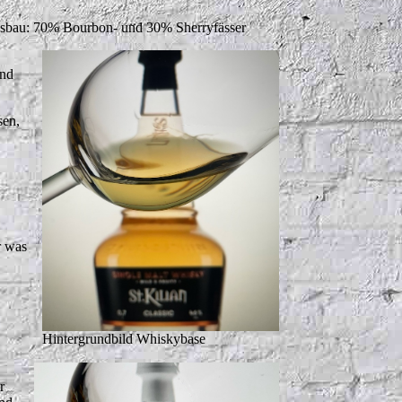
sbau: 70% Bourbon- und 30% Sherryfässer
und
sen,
r was
Hintergrundbild Whiskybase
r