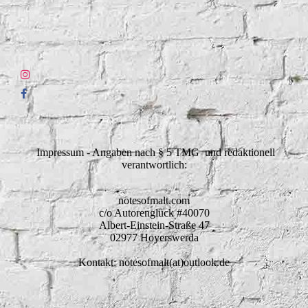
Impressum - Angaben nach § 5 TMG und redaktionell
verantwortlich:
notesofmalt.com
c/o Autorenglück #40070
Albert-Einstein-Straße 47
02977 Hoyerswerda
Kontakt: notesofmalt(at)outlook.de