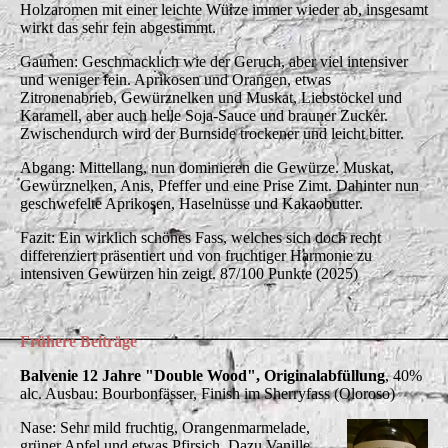
Holzaromen mit einer leichte Würze immer wieder ab, insgesamt
wirkt das sehr fein abgestimmt.
Gaumen: Geschmacklich wie der Geruch, aber viel intensiver
und weniger fein. Aprikosen und Orangen, etwas
Zitronenabrieb, Gewürznelken und Muskat, Liebstöckel und
Karamell, aber auch helle Soja-Sauce und brauner Zucker.
Zwischendurch wird der Burnside trockener und leicht bitter.
Abgang: Mittellang, nun dominieren die Gewürze. Muskat,
Gewürznelken, Anis, Pfeffer und eine Prise Zimt. Dahinter nun
geschwefelte Aprikosen, Haselnüsse und Kakaobutter.
Fazit: Ein wirklich schönes Fass, welches sich doch recht
differenziert präsentiert und von fruchtiger Harmonie zu
intensiven Gewürzen hin zeigt. 87/100 Punkte (2025)
Frühere Beiträge
Balvenie 12 Jahre "Double Wood", Originalabfüllung
, 40%
alc. Ausbau: Bourbonfässer, Finish im Sherryfass (Oloroso)
Nase: Sehr mild fruchtig, Orangenmarmelade,
grüner Apfel und etwas Pfirsich. Dazu Vanille,