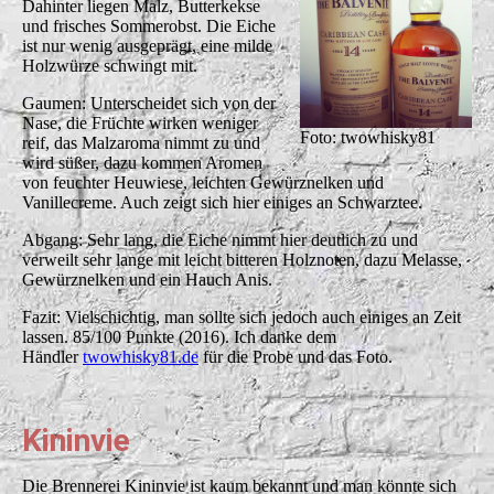
Dahinter liegen Malz, Butterkekse
und frisches Sommerobst. Die Eiche
ist nur wenig ausgeprägt, eine milde
Holzwürze schwingt mit.
Gaumen: Unterscheidet sich von der
Nase, die Früchte wirken weniger
Foto: twowhisky81
reif, das Malzaroma nimmt zu und
wird süßer, dazu kommen Aromen
von feuchter Heuwiese, leichten Gewürznelken und
Vanillecreme. Auch zeigt sich hier einiges an Schwarztee.
Abgang: Sehr lang, die Eiche nimmt hier deutlich zu und
verweilt sehr lange mit leicht bitteren Holznoten, dazu Melasse,
Gewürznelken und ein Hauch Anis.
Fazit: Vielschichtig, man sollte sich jedoch auch einiges an Zeit
lassen. 85/100 Punkte (2016). Ich danke dem
Händler
twowhisky81.de
für die Probe und das Foto.
Kininvie
Die Brennerei Kininvie ist kaum bekannt und man könnte sich