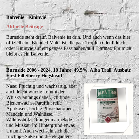
Balvenie - Kininvie
Aktuelle Beiträge
Burnside steht drauf, Balvenie ist drin. Und auch wenn das hier
offiziell ein „Blended Malt“ ist, die paar Tropfen Glenfiddich
oder Kininvie auf ein ganzes Fass haben null Einfluss. Für mich
bleibt es ein Balvenie.
Burnside 2006 - 2024, 18 Jahre, 49,5%. Alba Trail. Ausbau:
First Fill Sherry Hogshead
Nase: Fruchtig und wachsartig, aber
auch leicht würzig kommt der
Whisky anfangs daher. Ich finde
Bienenwachs, Paraffin, reife
Aprikosen, leichte Pfirsicharomen,
Mandeln und Walnüsse,
Walnussholz, Orangenmarmelade
und Muskat. Im Hintergrund etwas
Umami. Auch wechseln sich die
fruchtige Süße und die elegantere