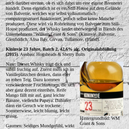
auch darüber streiten, ob es sich dabei um eine eigene Brennerei
handelt. Denn eigentlich ist es ein Still-House auf dem Gelände
von Balvenie, welches war selbst vollautomatisch
computergesteuert funktioniert, jedoch selbst keine Maische
produziert. Diese wird via Rohrleitung von Balvenie zum Still-
House produziert, der Whisky landet überwiegend in Blends des
Unternehmens "William Grant & Sons" (Kininvie, Balvenie,
Glenfiddich, Alisa Bay, Girvan, Tullamore, (Irland).
Kininvie 23 Jahre, Batch 2, 42,6% alc. Originalabfüllung
(2015)
. Ausbau: Hogsheads & Sherry Butts
Nase: Dieser Whisky trägt dick und
subtil fruchtig auf. Zuerst muss ich an
Vanilleplätzchen denken, dann eher
an rohen Teig. Dazu kommen
verschiedenste Fruchtaromen, die sich
aber ganz dezent einreihen. Reife
Mango fällt mir auf, ganz leichte
Banane, vielleicht Papaya. Dahinter
dann ein Geruch wie trockene
Sommerwiese, leicht blumig, leicht
grasig.
Hintergrundbild: WM
Grant & Sons
Gaumen: Seidiges Mundgefühl, wirkt