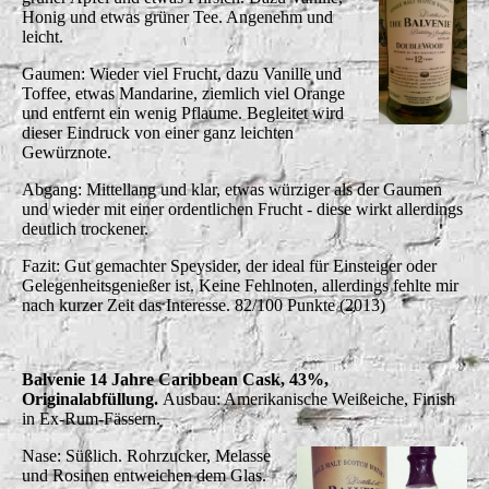
Honig und etwas grüner Tee. Angenehm und
leicht.
Gaumen: Wieder viel Frucht, dazu Vanille und
Toffee, etwas Mandarine, ziemlich viel Orange
und entfernt ein wenig Pflaume. Begleitet wird
dieser Eindruck von einer ganz leichten
Gewürznote.
Abgang: Mittellang und klar, etwas würziger als der Gaumen
und wieder mit einer ordentlichen Frucht - diese wirkt allerdings
deutlich trockener.
Fazit: Gut gemachter Speysider, der ideal für Einsteiger oder
Gelegenheitsgenießer ist. Keine Fehlnoten, allerdings fehlte mir
nach kurzer Zeit das Interesse. 82/100 Punkte (2013)
Balvenie 14 Jahre Caribbean Cask, 43%,
Originalabfüllung.
Ausbau: Amerikanische Weißeiche, Finish
in Ex-Rum-Fässern.
Nase: Süßlich. Rohrzucker, Melasse
und Rosinen entweichen dem Glas.