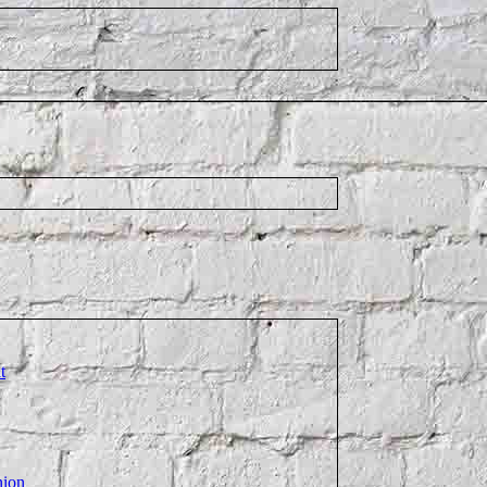
t
nion