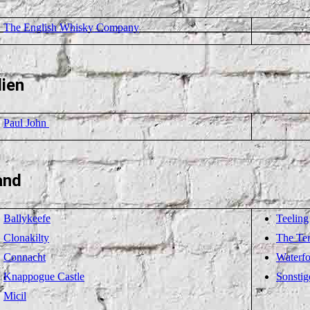
The English Whisky Company
dien
Paul John
and
Ballykeefe
Teeling
Clonakilty
The Te
Connacht
Waterfo
Knappogue Castle
Sonstig
Micil