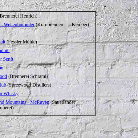
Brennerei Henrich)
s Weltenbummler
(Kornbrennerei JJ Kemper)
alt
(Fessler Mühle)
dhill
r
Senft
an
ood
(Brennerei Schraml)
Club
(Spreewood Distillers)
u Whisky
nd Mountains - McRaven
(Sauerländer
nnerei)