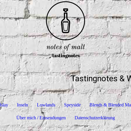
ofmalt.com
Tastingnotes & 
Islay
Inseln
Lowlands
Speyside
Blends & Blended Ma
Über mich / Einsendungen
Datenschutzerklärung