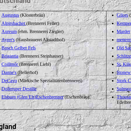
utschland
Augustus
(Klosterbräu)
Gilors
(
Alpirsbacher
(Brennerei Feller)
Kemper
Aureum
(ehm. Brennerei Ziegler)
Marder
Ayrer's
(Hausbrauerei Altstadthof)
metterm
Bosch Gelber Fels
Old San
Brigantia
(Brennerei Steinhauser)
Schlitze
Coillmór
(Brennerei Liebl)
St. Kili
Danne's
(Bellerhof)
Stonew
DeCavo
(Märkische Spezialitätenbrennerei)
Stork 
Dolleruper Destille
Sulmga
Elsburn (Glen Els)
Eschenbrenner
(Eschenbräu)
Thousa
Edelbre
gland