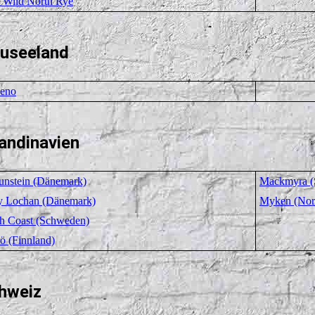
 Wild North Rye
useeland
eno
andinavien
unstein (Dänemark)
Mackmyra (
y Lochan (Dänemark)
Myken (Nor
h Coast (Schweden)
ö (Finnland)
hweiz