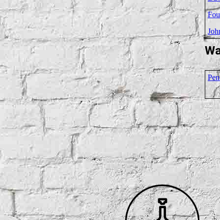
Fou
Joh
Wa
Pen