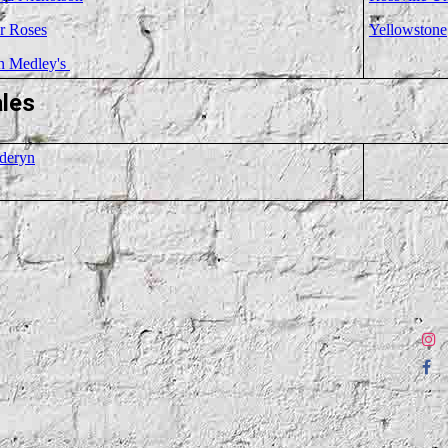
r Roses
Yellowstone
n Medley's
les
deryn