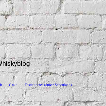
Whiskyblog
lt
Grain
Tastingnotes (außer Schottland)