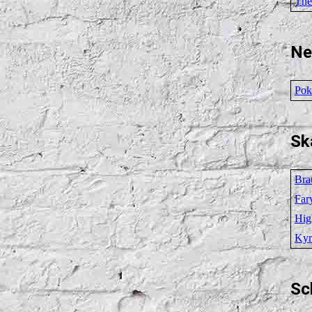
The
Ne
Pok
Sk
Bra
Far
Hig
Kyr
Sc