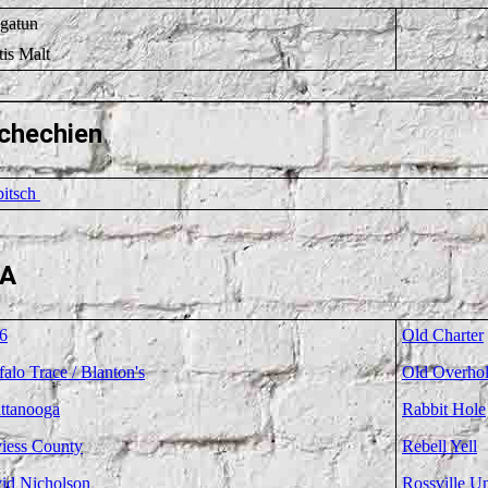
gatun
tis Malt
chechien
bitsch
A
6
Old Charter
falo Trace / Blanton's
Old Overhol
ttanooga
Rabbit Hole
iess County
Rebell Yell
id Nicholson
Rossville U