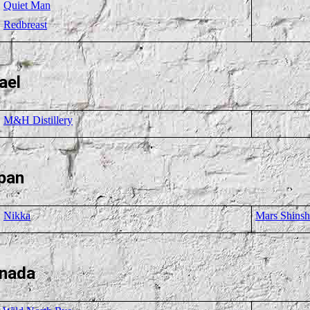
Quiet Man
Redbreast
ael
M&H Distillery
pan
Nikka
Mars Shins
nada