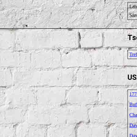
Lan
Sän
Ts
Tre
US
177
Buf
Cha
Dav
Dav