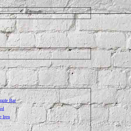
mple Bar
rd
e Iren