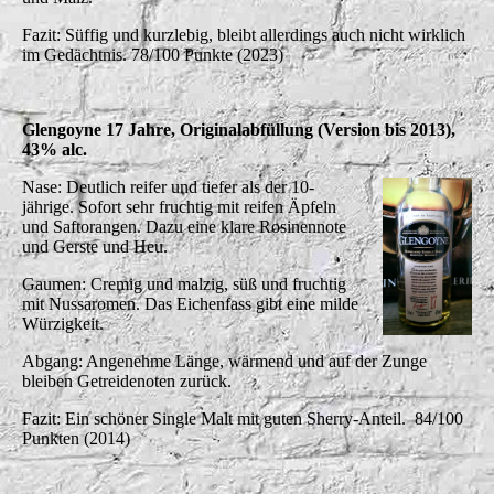
Fazit: Süffig und kurzlebig, bleibt allerdings auch nicht wirklich
im Gedächtnis. 78/100 Punkte (2023)
Glengoyne 17 Jahre, Originalabfüllung (Version bis 2013),
43% alc.
Nase: Deutlich reifer und tiefer als der 10-
jährige. Sofort sehr fruchtig mit reifen Äpfeln
und Saftorangen. Dazu eine klare Rosinennote
und Gerste und Heu.
Gaumen: Cremig und malzig, süß und fruchtig
mit Nussaromen. Das Eichenfass gibt eine milde
Würzigkeit.
Abgang: Angenehme Länge, wärmend und auf der Zunge
bleiben Getreidenoten zurück.
Fazit: Ein schöner Single Malt mit guten Sherry-Anteil. 84/100
Punkten (2014)