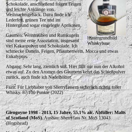
Schokolade, anschließend folgen Feigen
und leichte Anklänge von
Weihnachtsgebäck. Dazu finde ich
Lederfett, grünen Tee und im
Hintergrund sogar eingelegte Aprikosen.
Gaumen: Weintrauben und Rumkugeln
Hintergrundbild
sind meine erste Assoziation, insgesamt
Whiskybase
viel Kakaopulver und Schokolade. Ich
schmecke Datteln, Feigen, Pflaumenwein, Mocca und etwas
Eukalyptus.
Abgang: Sehr lang, ziemlich süß. Hier fällt mir nun der Alkohol
etwas auf. Zu den Aromen des Gaumens kehrt das Schießpulver
zurück, auch finde ich Nadelhölzer.
Fazit: Für Liebhaber von Sherryfässern sicherlich richtig toller
Whisky. 87/100 Punkte (2022)
Glengoyne 1998 - 2013, 15 Jahre, 55,1% alc. Abfüller: Malts
of Scotland (MoS)
. Ausbau: Sherryfass Nr. MoS 13043
(Hogshead)