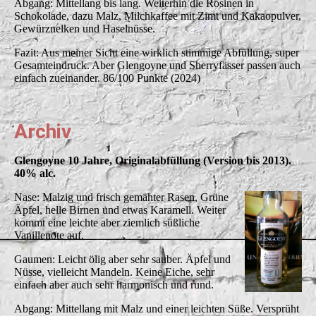
Abgang: Mittellang bis lang. Weiterhin die Rosinen in
Schokolade, dazu Malz, Milchkaffee mit Zimt und Kakaopulver,
Gewürznelken und Haselnüsse.
Fazit: Aus meiner Sicht eine wirklich stimmige Abfüllung, super
Gesamteindruck. Aber Glengoyne und Sherryfässer passen auch
einfach zueinander. 86/100 Punkte (2024)
Archiv
Glengoyne 10 Jahre, Originalabfüllung (Version bis 2013).
40% alc.
Nase: Malzig und frisch gemähter Rasen, Grüne
Äpfel, helle Birnen und etwas Karamell. Weiter
kommt eine leichte aber ziemlich süßliche
Vanillenote auf.
Gaumen: Leicht ölig aber sehr sauber. Äpfel und
Nüsse, vielleicht Mandeln. Keine Eiche, sehr
einfach aber auch sehr harmonisch und rund.
Abgang: Mittellang mit Malz und einer leichten Süße. Versprüht