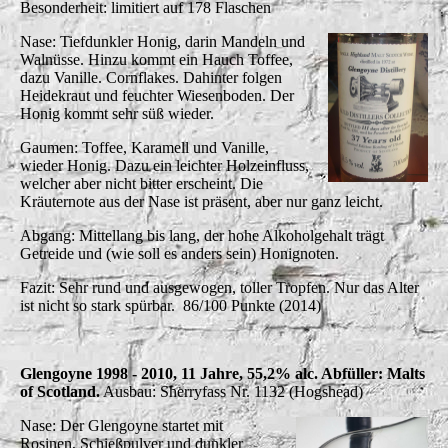
Besonderheit: limitiert auf 178 Flaschen
Nase: Tiefdunkler Honig, darin Mandeln und
Walnüsse. Hinzu kommt ein Hauch Toffee,
dazu Vanille. Cornflakes. Dahinter folgen
Heidekraut und feuchter Wiesenboden. Der
Honig kommt sehr süß wieder.
Gaumen: Toffee, Karamell und Vanille,
wieder Honig. Dazu ein leichter Holzeinfluss,
welcher aber nicht bitter erscheint. Die
Kräuternote aus der Nase ist präsent, aber nur ganz leicht.
Abgang: Mittellang bis lang, der hohe Alkoholgehalt trägt
Getreide und (wie soll es anders sein) Honignoten.
Fazit: Sehr rund und ausgewogen, toller Tropfen. Nur das Alter
ist nicht so stark spürbar. 86/100 Punkte (2014)
Glengoyne 1998 - 2010, 11 Jahre, 55,2% alc. Abfüller: Malts
of Scotland.
Ausbau: Sherryfass Nr. 1132 (Hogshead)
Nase: Der Glengoyne startet mit
Rosinen, Schießpulver und dunkler