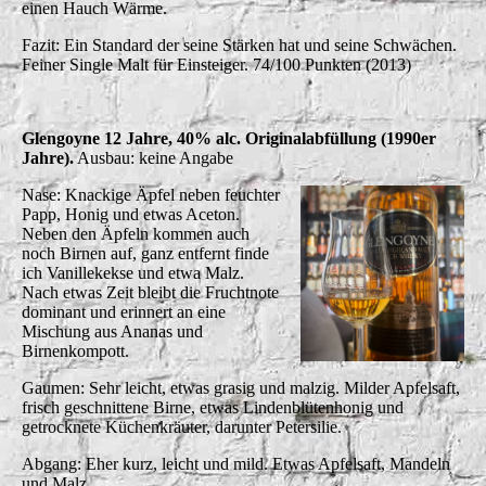
einen Hauch Wärme.
Fazit: Ein Standard der seine Stärken hat und seine Schwächen.
Feiner Single Malt für Einsteiger. 74/100 Punkten (2013)
Glengoyne 12 Jahre, 40% alc. Originalabfüllung (1990er
Jahre).
Ausbau: keine Angabe
Nase: Knackige Äpfel neben feuchter
Papp, Honig und etwas Aceton.
Neben den Äpfeln kommen auch
noch Birnen auf, ganz entfernt finde
ich Vanillekekse und etwa Malz.
Nach etwas Zeit bleibt die Fruchtnote
dominant und erinnert an eine
Mischung aus Ananas und
Birnenkompott.
Gaumen: Sehr leicht, etwas grasig und malzig. Milder Apfelsaft,
frisch geschnittene Birne, etwas Lindenblütenhonig und
getrocknete Küchenkräuter, darunter Petersilie.
Abgang: Eher kurz, leicht und mild. Etwas Apfelsaft, Mandeln
und Malz.