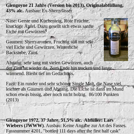
Glengoyne 21 Jahre (Version bis 2013), Originalabfüllung,
43% alc.
Ausbau: Ex-Sherryfässer
Nase: Gerste und Kuchenteig, Rote Früchte,
knackige Äpfel. Dazu gesellt sich etwas sanfte
Eiche mit Gewürzen.
Gaumen: Sherryaromen, Fruchtig süß mit sehr
viel Eiche und Gewürzen. Winterliche
Backstube, Zimt.
Abgang: sehr lang mit vielen Gewürzen, auch
der Zimt ist wieder da. Zum Ende hin trocken und lange
wärmend. Bleibt tief im Gedächtnis.
Fazit: Ein runder und sehr schöner Single Malt, die Nase viel
leichter als Gaumen und Abgang. Die Eiche ist dann im Mund
schon etwas bissig, aber noch nicht holzig. 86/100 Punkten
(2013)
Glengoyne 1972, 37 Jahre, 51,5% alc. Abfüller: Lars
Wiebers (JWWW)
. Ausbau: Keine Angabe zur Art des Fasses.
Fassnummer 4201, "bottled 111 days after the first half cask"