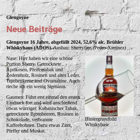
Glengoyne
Neue Beiträge
Glengoyne 16 Jahre, abgefüllt 2024, 52,6% alc. Brühler
Whiskyhaus (ADOS).
Ausbau: Sherryfass (Pedro-Ximinez)
Nase: Hier haben wir eine schöne
Portion Sherry. Getrocknete
Aprikosen, Pfeifentabak und
Zedernholz, Rosinen und altes Leder,
Traubenkerne und Ovomaltine. Auch
rieche ich ein wenig Sternanis.
Gaumen: Führt erst einmal den ersten
Eindruck fort und wird anschießend
etwas würziger. Kubanischer Tabak,
getrocknete Brombeeren, Rosinen in
Hintergrundbild
Schokolade, verbrannte
Whiskybase
Kaffeebohnen. Dazu etwas Zimt,
Pfeffer und Muskat.