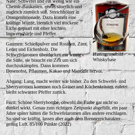
Nase: Schwefel und ein wenig wie ein
Chemie-Baukasten, etwas säuerlich und
zugleich ziemlich süß. Streichhölzer in
Orangenlimonade. Dazu kommt eine
kräftige Würze, ziemlich viel trockene
Eiche gepaart mit einer leichten
Ingwerschärfe und Pfeffer.
Gaumen: Schießpulver und Rosinen, Zimt,
Leder und Eichenholz. Die
Hintergrundbild
Schwefelaromen überdecken ein wenig
Whiskybase
die Süße, sie braucht ein Zeit um sich
durchzukämpfen. Dann kommen
Dosenobst, Pflaumen, Kakao und Mandeln hervor.
Abgang: Lang, macht weiter wie bisher. Zu den Schwefel- und
Sherryaromen kommen noch Gräser und Küchenkräuter, zuletzt
bleibt schwarzer Pfeffer zurück.
Fazit: Schöne Sherrybombe, obwohl die Farbe gar nicht so
dunkel wirkt. Genau zum richtigen Zeitpunkt abgefüllt, ein paar
Jahre später hätten die Schwefelaromen alles andere erschlagen.
So sind sie kräftig, lassen aber auch dem Brennereicharakter
genug Luft. 85/100 Punkte (2022)